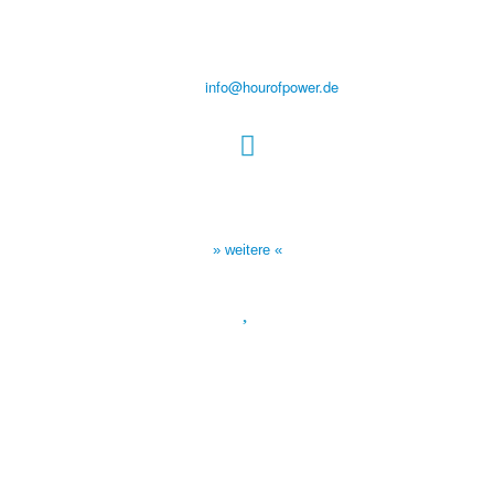
Steinerne Furt 78
D-86167 Augsburg
Tel.: (+49) 0 8 21 / 420 96 96
E-Mail:
info@hourofpower.de
Sendezeiten Hour of Power
10:30 Uhr auf TELE 5,
17:00 Uhr auf Bibel TV
» weitere «
Spendenkonto
:
Baden-Württembergische Bank
BLZ: 600 501 01
Konto: 28 94 829
IBAN: DE43600501010002894829
BIC: SOLADEST600