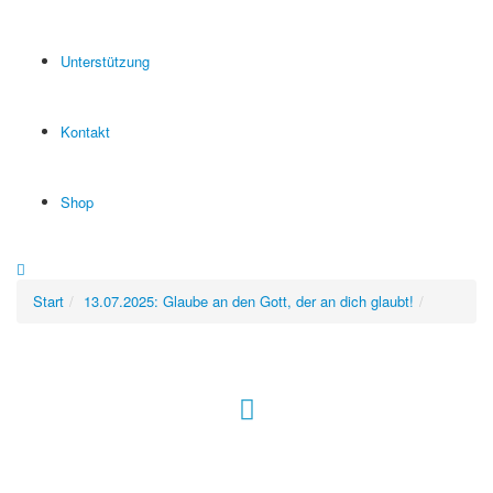
Unterstützung
Kontakt
Shop
Start
13.07.2025: Glaube an den Gott, der an dich glaubt!
Hour of Power Deutschland
Verein zur Förderung der Verkündigung
des Evangeliums e.V.