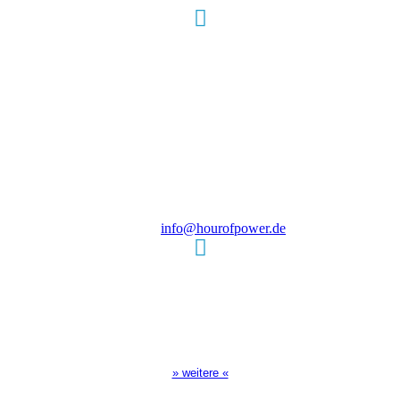
Hour of Power Deutschland
Verein zur Förderung der Verkündigung
des Evangeliums e.V.
Steinerne Furt 78
D-86167 Augsburg
Tel.: (+49) 0 8 21 / 420 96 96
E-Mail:
info@hourofpower.de
Sendezeiten Hour of Power
10:30 Uhr auf TELE 5,
17:00 Uhr auf Bibel TV
» weitere «