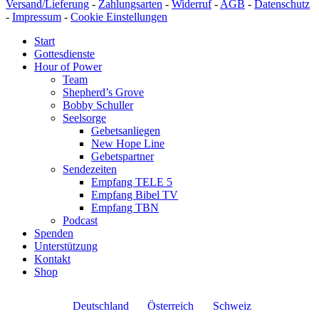
Versand/Lieferung
-
Zahlungsarten
-
Widerruf
-
AGB
-
Datenschutz
-
Impressum
-
Cookie Einstellungen
Start
Gottesdienste
Hour of Power
Team
Shepherd’s Grove
Bobby Schuller
Seelsorge
Gebetsanliegen
New Hope Line
Gebetspartner
Sendezeiten
Empfang TELE 5
Empfang Bibel TV
Empfang TBN
Podcast
Spenden
Unterstützung
Kontakt
Shop
Deutschland
Österreich
Schweiz