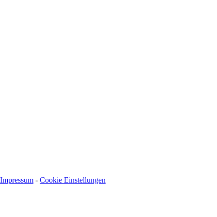
Spendenkonto
:
Baden-Württembergische Bank
BLZ: 600 501 01
Konto: 28 94 829
IBAN: DE43600501010002894829
BIC: SOLADEST600
Impressum
-
Cookie Einstellungen