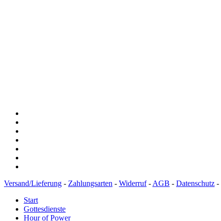
Versand/Lieferung
-
Zahlungsarten
-
Widerruf
-
AGB
-
Datenschutz
-
Start
Gottesdienste
Hour of Power