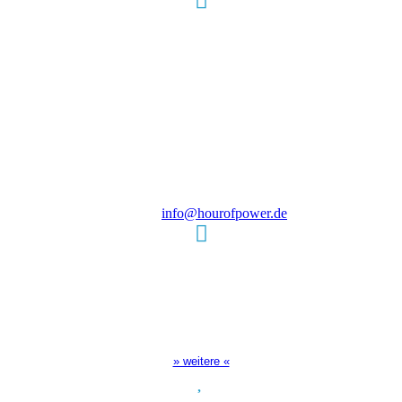
Hour of Power Deutschland
Verein zur Förderung der Verkündigung
des Evangeliums e.V.
Steinerne Furt 78
D-86167 Augsburg
Tel.: (+49) 0 8 21 / 420 96 96
E-Mail:
info@hourofpower.de
Sendezeiten Hour of Power
10:30 Uhr auf TELE 5,
17:00 Uhr auf Bibel TV
» weitere «