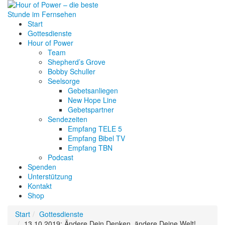
Start
Gottesdienste
Hour of Power
Team
Shepherd’s Grove
Bobby Schuller
Seelsorge
Gebetsanliegen
New Hope Line
Gebetspartner
Sendezeiten
Empfang TELE 5
Empfang Bibel TV
Empfang TBN
Podcast
Spenden
Unterstützung
Kontakt
Shop
Start
Gottesdienste
13.10.2019: Ändere Dein Denken, ändere Deine Welt!