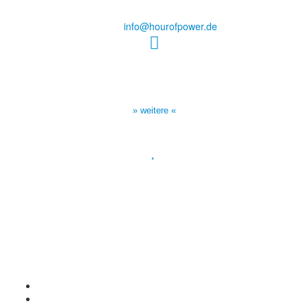
Tel.: (+49) 0 8 21 / 420 96 96
E-Mail:
info@hourofpower.de
Sendezeiten Hour of Power
10:30 Uhr auf TELE 5,
17:00 Uhr auf Bibel TV
» weitere «
Spendenkonto
:
Baden-Württembergische Bank
BLZ: 600 501 01
Konto: 28 94 829
IBAN: DE43600501010002894829
BIC: SOLADEST600