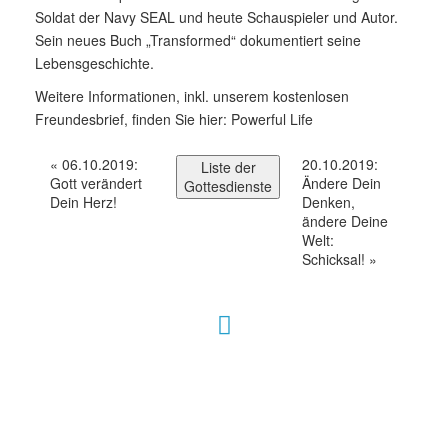
Soldat der Navy SEAL und heute Schauspieler und Autor.
Sein neues Buch „Transformed“ dokumentiert seine
Lebensgeschichte.
Weitere Informationen, inkl. unserem kostenlosen
Freundesbrief, finden Sie hier:
Powerful Life
«
06.10.2019:
20.10.2019:
Liste der
Gott verändert
Ändere Dein
Gottesdienste
Dein Herz!
Denken,
ändere Deine
Welt:
Schicksal!
»
Hour of Power Deutschland
Verein zur Förderung der Verkündigung
des Evangeliums e.V.
Steinerne Furt 78
D-86167 Augsburg