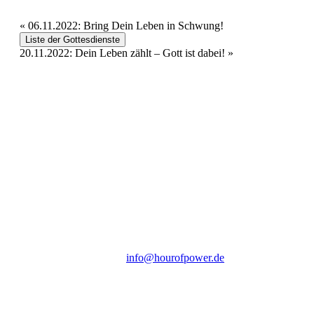
«
06.11.2022: Bring Dein Leben in Schwung!
Liste der Gottesdienste
20.11.2022: Dein Leben zählt – Gott ist dabei!
»
Hour of Power Deutschland
Verein zur Förderung der Verkündigung
des Evangeliums e.V.
Steinerne Furt 78
D-86167 Augsburg
Tel.: (+49) 0 8 21 / 420 96 96
E-Mail:
info@hourofpower.de
Sendezeiten Hour of Power