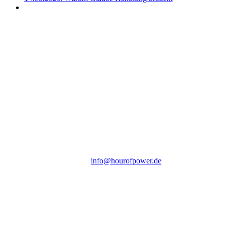
Hour of Power Deutschland
Verein zur Förderung der Verkündigung
des Evangeliums e.V.
Steinerne Furt 78
D-86167 Augsburg
Tel.: (+49) 0 8 21 / 420 96 96
E-Mail:
info@hourofpower.de
Sendezeiten Hour of Power
10:30 Uhr auf TELE 5,
17:00 Uhr auf Bibel TV