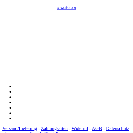
» weitere «
Spendenkonto
:
Baden-Württembergische Bank
BLZ: 600 501 01
Konto: 28 94 829
IBAN: DE43600501010002894829
BIC: SOLADEST600
Versand/Lieferung
-
Zahlungsarten
-
Widerruf
-
AGB
-
Datenschutz