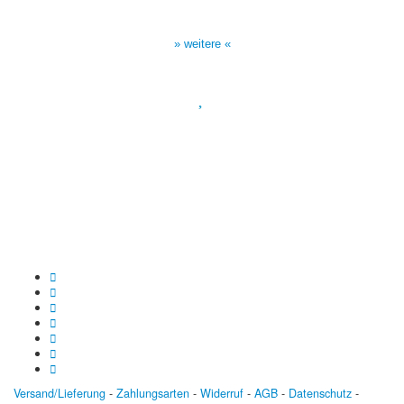
Sendezeiten Hour of Power
10:30 Uhr auf TELE 5,
17:00 Uhr auf Bibel TV
» weitere «
Spendenkonto
:
Baden-Württembergische Bank
BLZ: 600 501 01
Konto: 28 94 829
IBAN: DE43600501010002894829
BIC: SOLADEST600
Versand/Lieferung
-
Zahlungsarten
-
Widerruf
-
AGB
-
Datenschutz
-