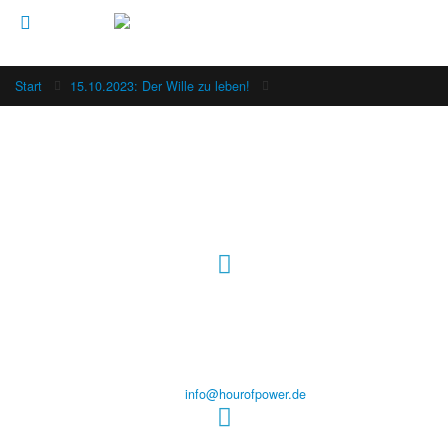
Start
15.10.2023: Der Wille zu leben!
Hour of Power Deutschland
Verein zur Förderung der Verkündigung
des Evangeliums e.V.
Steinerne Furt 78
D-86167 Augsburg
Tel.: (+49) 0 8 21 / 420 96 96
E-Mail:
info@hourofpower.de