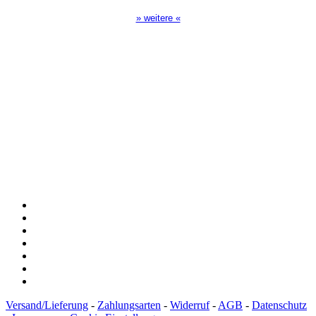
» weitere «
Spendenkonto
:
Baden-Württembergische Bank
BLZ: 600 501 01
Konto: 28 94 829
IBAN: DE43600501010002894829
BIC: SOLADEST600
Versand/Lieferung
-
Zahlungsarten
-
Widerruf
-
AGB
-
Datenschutz