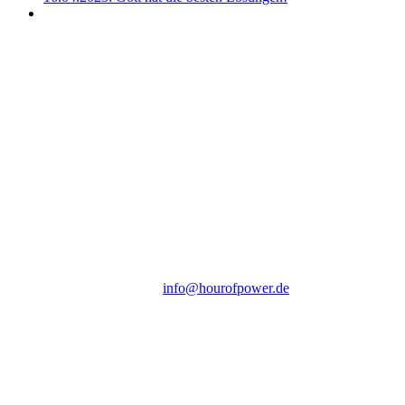
Hour of Power Deutschland
Verein zur Förderung der Verkündigung
des Evangeliums e.V.
Steinerne Furt 78
D-86167 Augsburg
Tel.: (+49) 0 8 21 / 420 96 96
E-Mail:
info@hourofpower.de
Sendezeiten Hour of Power
10:30 Uhr auf TELE 5,
17:00 Uhr auf Bibel TV