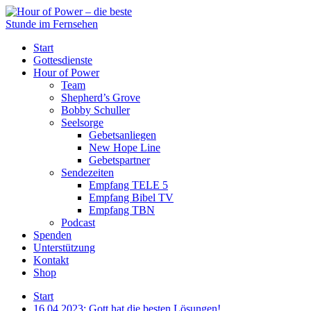
Start
Gottesdienste
Hour of Power
Team
Shepherd’s Grove
Bobby Schuller
Seelsorge
Gebetsanliegen
New Hope Line
Gebetspartner
Sendezeiten
Empfang TELE 5
Empfang Bibel TV
Empfang TBN
Podcast
Spenden
Unterstützung
Kontakt
Shop
Start
16.04.2023: Gott hat die besten Lösungen!