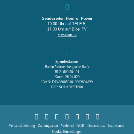
Sendezeiten Hour of Power
10:30 Uhr auf TELE 5,
17:00 Uhr auf Bibel TV
» weitere «
Spendenkonto
:
Baden-Württembergische Bank
BLZ: 600 501 01
Konto: 28 94 829
IBAN: DE43600501010002894829
BIC: SOLADEST600
Versand/Lieferung
-
Zahlungsarten
-
Widerruf
-
AGB
-
Datenschutz
-
Impressum
-
Cookie Einstellungen