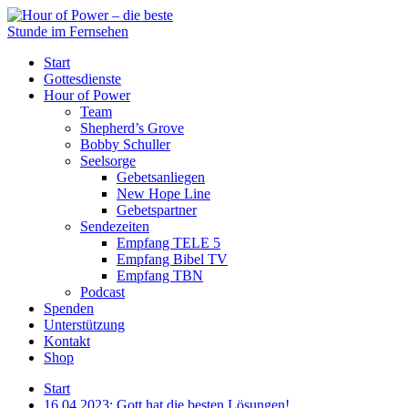
Start
Gottesdienste
Hour of Power
Team
Shepherd’s Grove
Bobby Schuller
Seelsorge
Gebetsanliegen
New Hope Line
Gebetspartner
Sendezeiten
Empfang TELE 5
Empfang Bibel TV
Empfang TBN
Podcast
Spenden
Unterstützung
Kontakt
Shop
Start
16.04.2023: Gott hat die besten Lösungen!