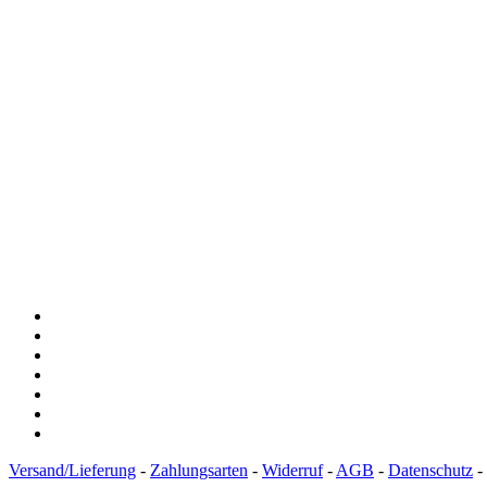
Versand/Lieferung
-
Zahlungsarten
-
Widerruf
-
AGB
-
Datenschutz
-