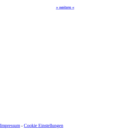
» weitere «
Spendenkonto
:
Baden-Württembergische Bank
BLZ: 600 501 01
Konto: 28 94 829
IBAN: DE43600501010002894829
BIC: SOLADEST600
Impressum
-
Cookie Einstellungen