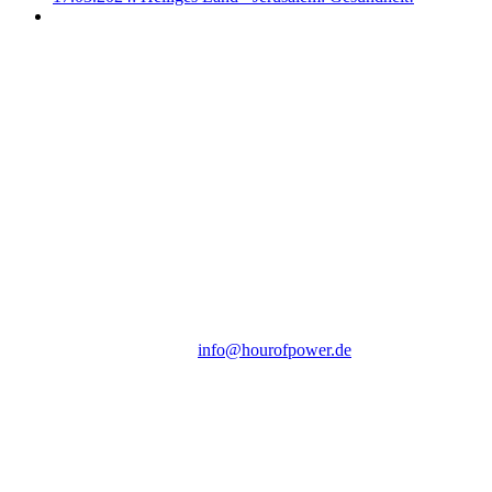
Hour of Power Deutschland
Verein zur Förderung der Verkündigung
des Evangeliums e.V.
Steinerne Furt 78
D-86167 Augsburg
Tel.: (+49) 0 8 21 / 420 96 96
E-Mail:
info@hourofpower.de
Sendezeiten Hour of Power
10:30 Uhr auf TELE 5,
17:00 Uhr auf Bibel TV