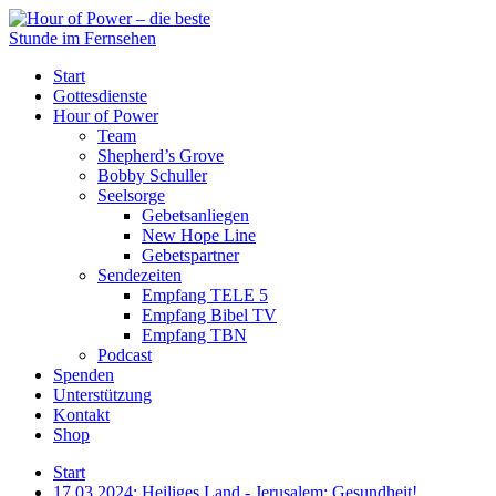
Start
Gottesdienste
Hour of Power
Team
Shepherd’s Grove
Bobby Schuller
Seelsorge
Gebetsanliegen
New Hope Line
Gebetspartner
Sendezeiten
Empfang TELE 5
Empfang Bibel TV
Empfang TBN
Podcast
Spenden
Unterstützung
Kontakt
Shop
Start
17.03.2024: Heiliges Land - Jerusalem: Gesundheit!