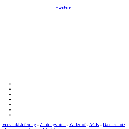
» weitere «
Spendenkonto
:
Baden-Württembergische Bank
BLZ: 600 501 01
Konto: 28 94 829
IBAN: DE43600501010002894829
BIC: SOLADEST600
Versand/Lieferung
-
Zahlungsarten
-
Widerruf
-
AGB
-
Datenschutz