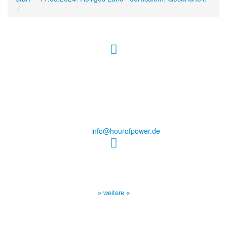
Hour of Power Deutschland
Verein zur Förderung der Verkündigung
des Evangeliums e.V.
Steinerne Furt 78
D-86167 Augsburg
Tel.: (+49) 0 8 21 / 420 96 96
E-Mail:
info@hourofpower.de
Sendezeiten Hour of Power
10:30 Uhr auf TELE 5,
17:00 Uhr auf Bibel TV
» weitere «