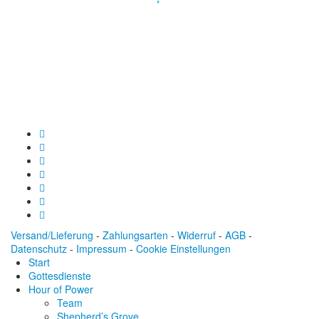
Spendenkonto
:
Baden-Württembergische Bank
BLZ: 600 501 01
Konto: 28 94 829
IBAN: DE43600501010002894829
BIC: SOLADEST600
Versand/Lieferung
-
Zahlungsarten
-
Widerruf
-
AGB
-
Datenschutz
-
Impressum
-
Cookie Einstellungen
Start
Gottesdienste
Hour of Power
Team
Shepherd’s Grove