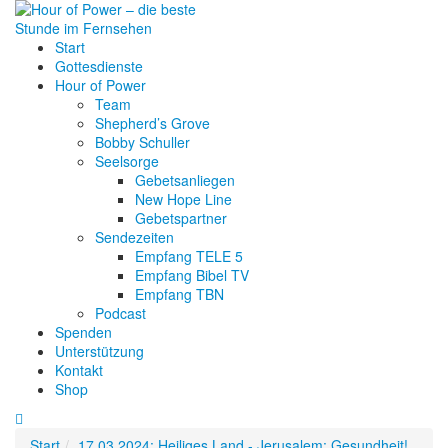
Start
Gottesdienste
Hour of Power
Team
Shepherd’s Grove
Bobby Schuller
Seelsorge
Gebetsanliegen
New Hope Line
Gebetspartner
Sendezeiten
Empfang TELE 5
Empfang Bibel TV
Empfang TBN
Podcast
Spenden
Unterstützung
Kontakt
Shop
Start
17.03.2024: Heiliges Land - Jerusalem: Gesundheit!