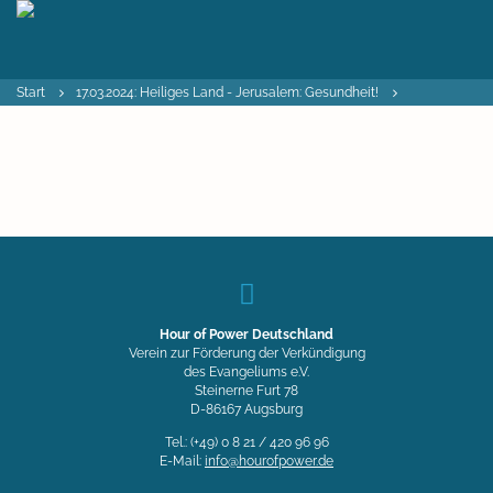
Start
17.03.2024: Heiliges Land - Jerusalem: Gesundheit!
Hour of Power Deutschland
Verein zur Förderung der Verkündigung
des Evangeliums e.V.
Steinerne Furt 78
D-86167 Augsburg
Tel.: (+49) 0 8 21 / 420 96 96
E-Mail:
info@hourofpower.de