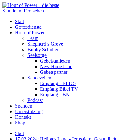
Start
Gottesdienste
Hour of Power
Team
Shepherd’s Grove
Bobby Schuller
Seelsorge
Gebetsanliegen
New Hope Line
Gebetspartner
Sendezeiten
Empfang TELE 5
Empfang Bibel TV
Empfang TBN
Podcast
Spenden
Unterstützung
Kontakt
Shop
Start
17.03.2024: Heiliges Land - Jerusalem: Gesundheit!