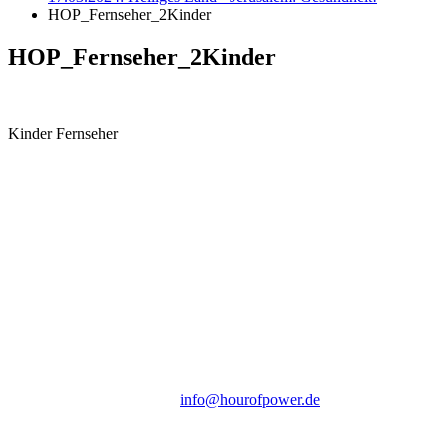
HOP_Fernseher_2Kinder
HOP_Fernseher_2Kinder
Kinder Fernseher
Hour of Power Deutschland
Verein zur Förderung der Verkündigung
des Evangeliums e.V.
Steinerne Furt 78
D-86167 Augsburg
Tel.: (+49) 0 8 21 / 420 96 96
E-Mail:
info@hourofpower.de