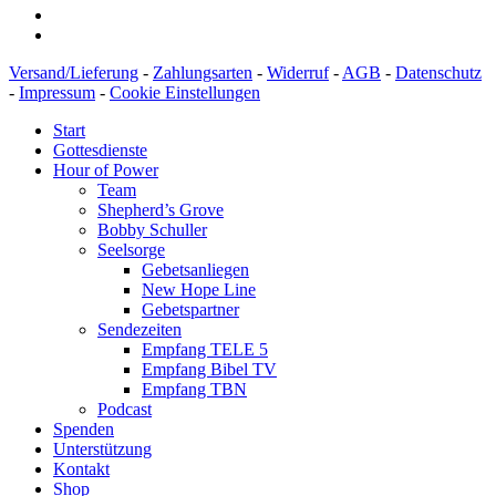
Versand/Lieferung
-
Zahlungsarten
-
Widerruf
-
AGB
-
Datenschutz
-
Impressum
-
Cookie Einstellungen
Start
Gottesdienste
Hour of Power
Team
Shepherd’s Grove
Bobby Schuller
Seelsorge
Gebetsanliegen
New Hope Line
Gebetspartner
Sendezeiten
Empfang TELE 5
Empfang Bibel TV
Empfang TBN
Podcast
Spenden
Unterstützung
Kontakt
Shop