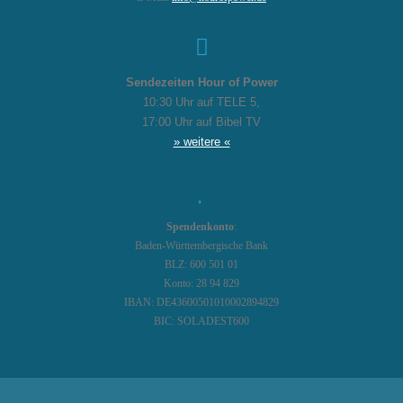
Sendezeiten Hour of Power
10:30 Uhr auf TELE 5,
17:00 Uhr auf Bibel TV
» weitere «
Spendenkonto
:
Baden-Württembergische Bank
BLZ: 600 501 01
Konto: 28 94 829
IBAN: DE43600501010002894829
BIC: SOLADEST600