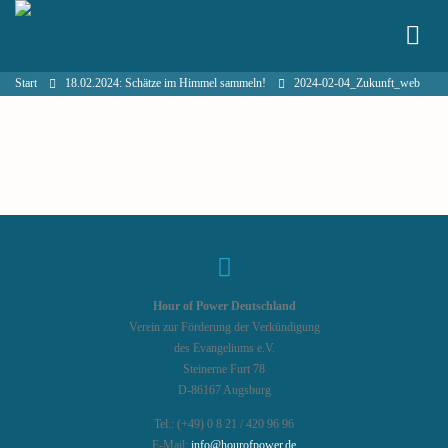
Start
18.02.2024: Schätze im Himmel sammeln!
2024-02-04_Zukunft_web
Hour of Power Deutschland
Verein zur Förderung der Verkündigung
des Evangeliums e.V.
Steinerne Furt 78
D-86167 Augsburg
Tel.: (+49) 0 8 21 / 420 96 96
E-Mail:
info@hourofpower.de