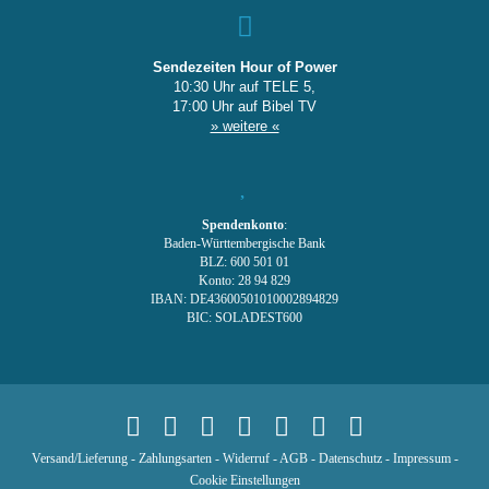
Sendezeiten Hour of Power
10:30 Uhr auf TELE 5,
17:00 Uhr auf Bibel TV
» weitere «
Spendenkonto
:
Baden-Württembergische Bank
BLZ: 600 501 01
Konto: 28 94 829
IBAN: DE43600501010002894829
BIC: SOLADEST600
Versand/Lieferung
-
Zahlungsarten
-
Widerruf
-
AGB
-
Datenschutz
-
Impressum
-
Cookie Einstellungen