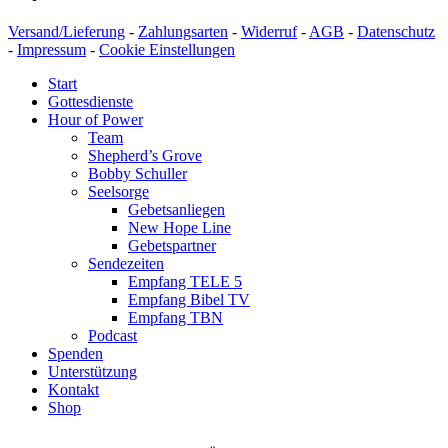
Versand/Lieferung
-
Zahlungsarten
-
Widerruf
-
AGB
-
Datenschutz
-
Impressum
-
Cookie Einstellungen
Start
Gottesdienste
Hour of Power
Team
Shepherd’s Grove
Bobby Schuller
Seelsorge
Gebetsanliegen
New Hope Line
Gebetspartner
Sendezeiten
Empfang TELE 5
Empfang Bibel TV
Empfang TBN
Podcast
Spenden
Unterstützung
Kontakt
Shop