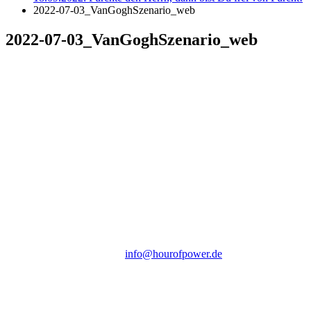
2022-07-03_VanGoghSzenario_web
2022-07-03_VanGoghSzenario_web
Hour of Power Deutschland
Verein zur Förderung der Verkündigung
des Evangeliums e.V.
Steinerne Furt 78
D-86167 Augsburg
Tel.: (+49) 0 8 21 / 420 96 96
E-Mail:
info@hourofpower.de
Sendezeiten Hour of Power