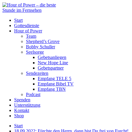
Start
Gottesdienste
Hour of Power
Team
Shepherd’s Grove
Bobby Schuller
Seelsorge
Gebetsanliegen
New Hope Line
Gebetspartner
Sendezeiten
Empfang TELE 5
Empfang Bibel TV
Empfang TBN
Podcast
Spenden
Unterstützung
Kontakt
Shop
Start
18.09.2022: Fürchte den Herrn, dann bist Du frei von Furcht!