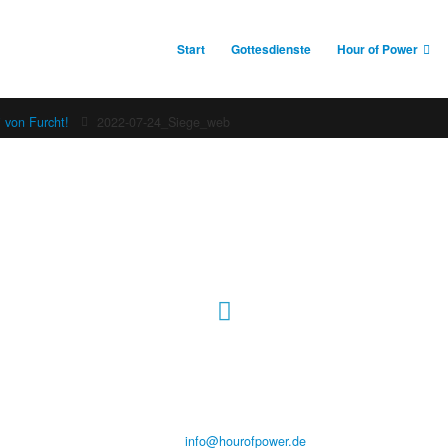
Start
Gottesdienste
Hour of Power
 von Furcht!
2022-07-24_Siege_web
Hour of Power Deutschland
Verein zur Förderung der Verkündigung
des Evangeliums e.V.
Steinerne Furt 78
D-86167 Augsburg
Tel.: (+49) 0 8 21 / 420 96 96
E-Mail:
info@hourofpower.de