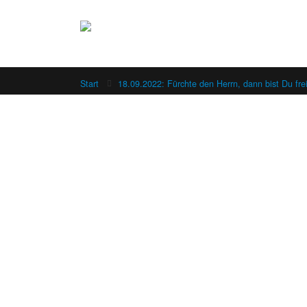
Start
18.09.2022: Fürchte den Herrn, dann bist Du frei