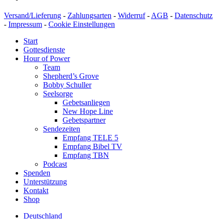
Versand/Lieferung
-
Zahlungsarten
-
Widerruf
-
AGB
-
Datenschutz
-
Impressum
-
Cookie Einstellungen
Start
Gottesdienste
Hour of Power
Team
Shepherd’s Grove
Bobby Schuller
Seelsorge
Gebetsanliegen
New Hope Line
Gebetspartner
Sendezeiten
Empfang TELE 5
Empfang Bibel TV
Empfang TBN
Podcast
Spenden
Unterstützung
Kontakt
Shop
Deutschland