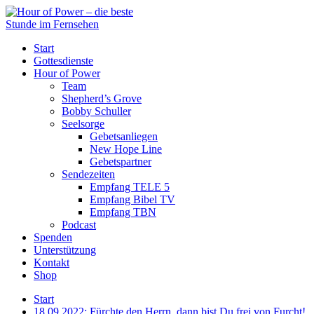
Start
Gottesdienste
Hour of Power
Team
Shepherd’s Grove
Bobby Schuller
Seelsorge
Gebetsanliegen
New Hope Line
Gebetspartner
Sendezeiten
Empfang TELE 5
Empfang Bibel TV
Empfang TBN
Podcast
Spenden
Unterstützung
Kontakt
Shop
Start
18.09.2022: Fürchte den Herrn, dann bist Du frei von Furcht!