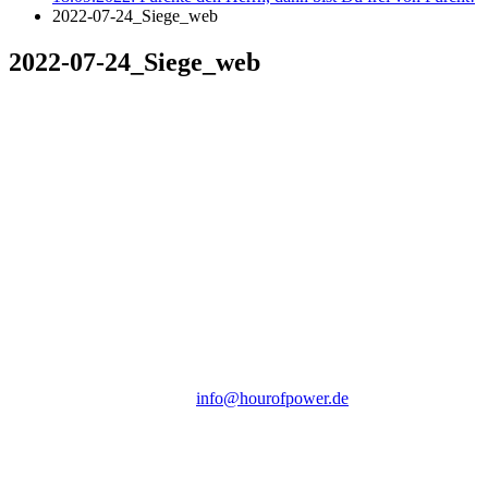
2022-07-24_Siege_web
2022-07-24_Siege_web
Hour of Power Deutschland
Verein zur Förderung der Verkündigung
des Evangeliums e.V.
Steinerne Furt 78
D-86167 Augsburg
Tel.: (+49) 0 8 21 / 420 96 96
E-Mail:
info@hourofpower.de
Sendezeiten Hour of Power