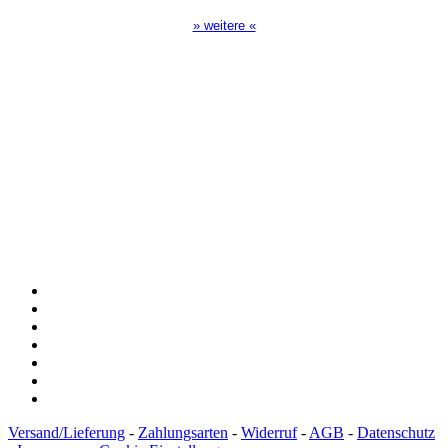
» weitere «
Spendenkonto
:
Baden-Württembergische Bank
BLZ: 600 501 01
Konto: 28 94 829
IBAN: DE43600501010002894829
BIC: SOLADEST600
Versand/Lieferung
-
Zahlungsarten
-
Widerruf
-
AGB
-
Datenschutz