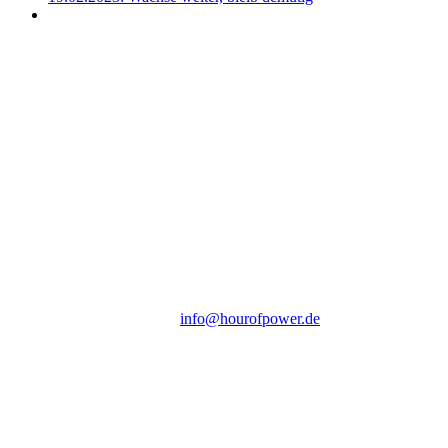
Hour of Power Deutschland
Verein zur Förderung der Verkündigung
des Evangeliums e.V.
Steinerne Furt 78
D-86167 Augsburg
Tel.: (+49) 0 8 21 / 420 96 96
E-Mail:
info@hourofpower.de
Sendezeiten Hour of Power
10:30 Uhr auf TELE 5,
17:00 Uhr auf Bibel TV