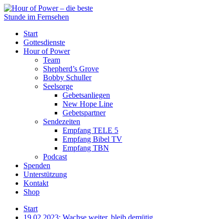
Start
Gottesdienste
Hour of Power
Team
Shepherd’s Grove
Bobby Schuller
Seelsorge
Gebetsanliegen
New Hope Line
Gebetspartner
Sendezeiten
Empfang TELE 5
Empfang Bibel TV
Empfang TBN
Podcast
Spenden
Unterstützung
Kontakt
Shop
Start
19.02.2023: Wachse weiter, bleib demütig