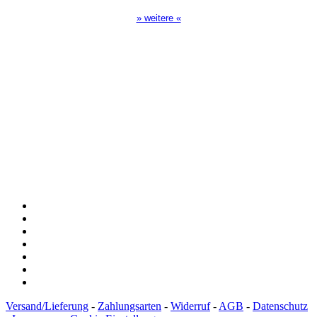
» weitere «
Spendenkonto
:
Baden-Württembergische Bank
BLZ: 600 501 01
Konto: 28 94 829
IBAN: DE43600501010002894829
BIC: SOLADEST600
Versand/Lieferung
-
Zahlungsarten
-
Widerruf
-
AGB
-
Datenschutz