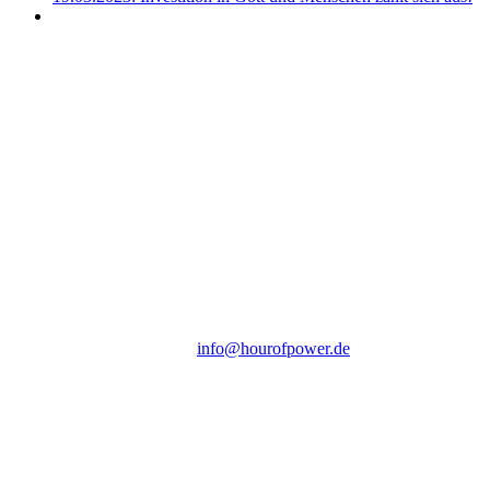
Hour of Power Deutschland
Verein zur Förderung der Verkündigung
des Evangeliums e.V.
Steinerne Furt 78
D-86167 Augsburg
Tel.: (+49) 0 8 21 / 420 96 96
E-Mail:
info@hourofpower.de
Sendezeiten Hour of Power
10:30 Uhr auf TELE 5,
17:00 Uhr auf Bibel TV