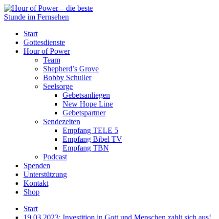
Start
Gottesdienste
Hour of Power
Team
Shepherd’s Grove
Bobby Schuller
Seelsorge
Gebetsanliegen
New Hope Line
Gebetspartner
Sendezeiten
Empfang TELE 5
Empfang Bibel TV
Empfang TBN
Podcast
Spenden
Unterstützung
Kontakt
Shop
Start
19.03.2023: Investition in Gott und Menschen zahlt sich aus!