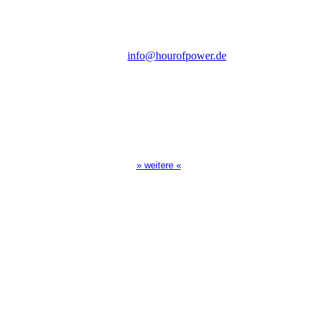
D-86167 Augsburg
Tel.: (+49) 0 8 21 / 420 96 96
E-Mail:
info@hourofpower.de
Sendezeiten Hour of Power
10:30 Uhr auf TELE 5,
17:00 Uhr auf Bibel TV
» weitere «
Spendenkonto
:
Baden-Württembergische Bank
BLZ: 600 501 01
Konto: 28 94 829
IBAN: DE43600501010002894829