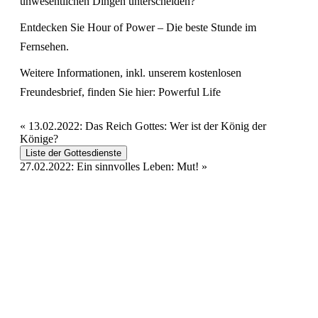
unwesentlichen Dingen unterscheiden?
Entdecken Sie Hour of Power – Die beste Stunde im
Fernsehen.
Weitere Informationen, inkl. unserem kostenlosen
Freundesbrief, finden Sie hier:
Powerful Life
«
13.02.2022: Das Reich Gottes: Wer ist der König der
Könige?
Liste der Gottesdienste
27.02.2022: Ein sinnvolles Leben: Mut!
»
Hour of Power Deutschland
Verein zur Förderung der Verkündigung
des Evangeliums e.V.
Steinerne Furt 78