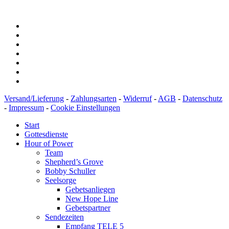
BIC: SOLADEST600
Versand/Lieferung
-
Zahlungsarten
-
Widerruf
-
AGB
-
Datenschutz
-
Impressum
-
Cookie Einstellungen
Start
Gottesdienste
Hour of Power
Team
Shepherd’s Grove
Bobby Schuller
Seelsorge
Gebetsanliegen
New Hope Line
Gebetspartner
Sendezeiten
Empfang TELE 5