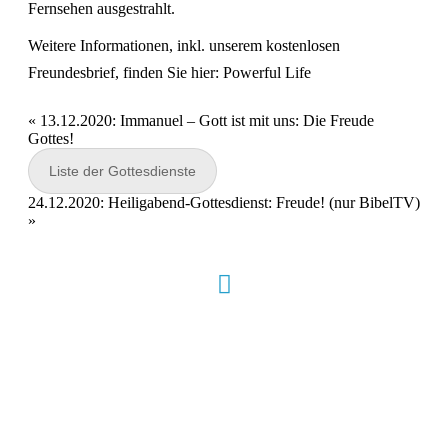
Fernsehen ausgestrahlt.
Weitere Informationen, inkl. unserem kostenlosen
Freundesbrief, finden Sie hier:
Powerful Life
«
13.12.2020: Immanuel – Gott ist mit uns: Die Freude
Gottes!
Liste der Gottesdienste
24.12.2020: Heiligabend-Gottesdienst: Freude! (nur BibelTV)
»
Hour of Power Deutschland
Verein zur Förderung der Verkündigung
des Evangeliums e.V.
Steinerne Furt 78