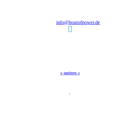
D-86167 Augsburg
Tel.: (+49) 0 8 21 / 420 96 96
E-Mail:
info@hourofpower.de
Sendezeiten Hour of Power
10:30 Uhr auf TELE 5,
17:00 Uhr auf Bibel TV
» weitere «
Spendenkonto
:
Baden-Württembergische Bank
BLZ: 600 501 01
Konto: 28 94 829