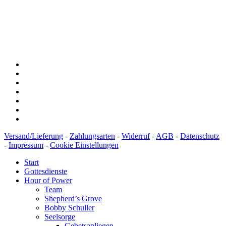
IBAN: DE43600501010002894829
BIC: SOLADEST600
Versand/Lieferung
-
Zahlungsarten
-
Widerruf
-
AGB
-
Datenschutz
-
Impressum
-
Cookie Einstellungen
Start
Gottesdienste
Hour of Power
Team
Shepherd’s Grove
Bobby Schuller
Seelsorge
Gebetsanliegen