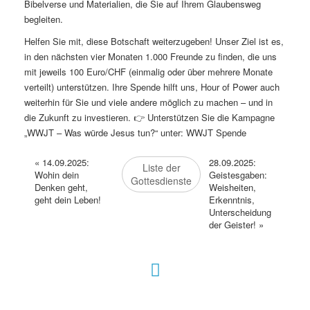
Bibelverse und Materialien, die Sie auf Ihrem Glaubensweg
begleiten.
Helfen Sie mit, diese Botschaft weiterzugeben! Unser Ziel ist es,
in den nächsten vier Monaten 1.000 Freunde zu finden, die uns
mit jeweils 100 Euro/CHF (einmalig oder über mehrere Monate
verteilt) unterstützen. Ihre Spende hilft uns, Hour of Power auch
weiterhin für Sie und viele andere möglich zu machen – und in
die Zukunft zu investieren. 👉 Unterstützen Sie die Kampagne
„WWJT – Was würde Jesus tun?“ unter:
WWJT Spende
«
14.09.2025:
28.09.2025:
Liste der
Wohin dein
Geistesgaben:
Gottesdienste
Denken geht,
Weisheiten,
geht dein Leben!
Erkenntnis,
Unterscheidung
der Geister!
»
Hour of Power Deutschland
Verein zur Förderung der Verkündigung