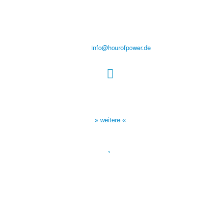
des Evangeliums e.V.
Steinerne Furt 78
D-86167 Augsburg
Tel.: (+49) 0 8 21 / 420 96 96
E-Mail:
info@hourofpower.de
Sendezeiten Hour of Power
10:30 Uhr auf TELE 5,
17:00 Uhr auf Bibel TV
» weitere «
Spendenkonto
:
Baden-Württembergische Bank
BLZ: 600 501 01
Konto: 28 94 829
IBAN: DE43600501010002894829
BIC: SOLADEST600