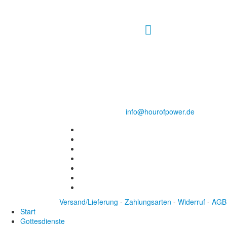
Hour of Power Deutschland
Verein zur Förderung der Verkündigung
des Evangeliums e.V.
Steinerne Furt 78
D-86167 Augsburg
Tel.: (+49) 0 8 21 / 420 96 96
E-Mail:
info@hourofpower.de
Versand/Lieferung
-
Zahlungsarten
-
Widerruf
-
AGB
Start
Gottesdienste