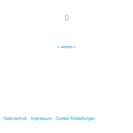
Sendezeiten Hour of Power
10:30 Uhr auf TELE 5,
17:00 Uhr auf Bibel TV
» weitere «
-
Datenschutz
-
Impressum
-
Cookie Einstellungen