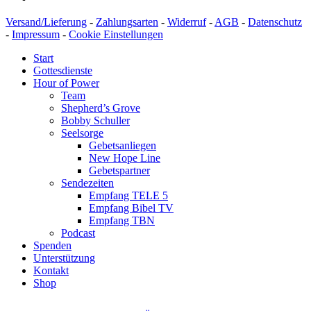
Versand/Lieferung
-
Zahlungsarten
-
Widerruf
-
AGB
-
Datenschutz
-
Impressum
-
Cookie Einstellungen
Start
Gottesdienste
Hour of Power
Team
Shepherd’s Grove
Bobby Schuller
Seelsorge
Gebetsanliegen
New Hope Line
Gebetspartner
Sendezeiten
Empfang TELE 5
Empfang Bibel TV
Empfang TBN
Podcast
Spenden
Unterstützung
Kontakt
Shop