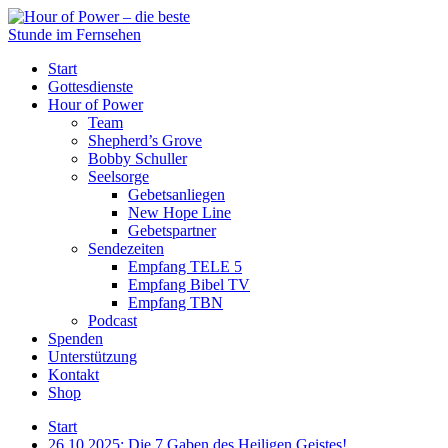
Start
Gottesdienste
Hour of Power
Team
Shepherd’s Grove
Bobby Schuller
Seelsorge
Gebetsanliegen
New Hope Line
Gebetspartner
Sendezeiten
Empfang TELE 5
Empfang Bibel TV
Empfang TBN
Podcast
Spenden
Unterstützung
Kontakt
Shop
Start
26.10.2025: Die 7 Gaben des Heiligen Geistes!