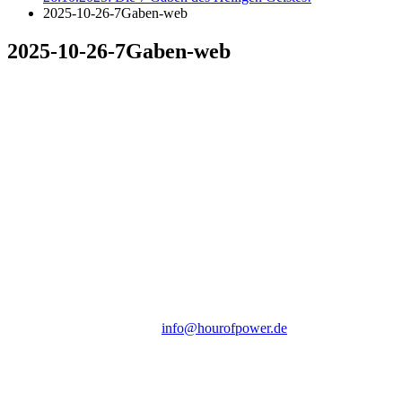
2025-10-26-7Gaben-web
2025-10-26-7Gaben-web
Hour of Power Deutschland
Verein zur Förderung der Verkündigung
des Evangeliums e.V.
Steinerne Furt 78
D-86167 Augsburg
Tel.: (+49) 0 8 21 / 420 96 96
E-Mail:
info@hourofpower.de
Sendezeiten Hour of Power