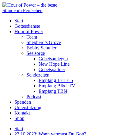
Start
Gottesdienste
Hour of Power
Team
Shepherd’s Grove
Bobby Schuller
Seelsorge
Gebetsanliegen
New Hope Line
Gebetspartner
Sendezeiten
Empfang TELE 5
Empfang Bibel TV
Empfang TBN
Podcast
Spenden
Unterstützung
Kontakt
Shop
Start
22.10.2023: Wann vertraust Du Gott?