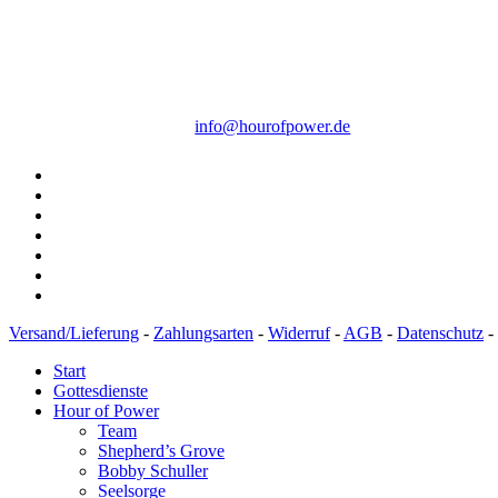
Steinerne Furt 78
D-86167 Augsburg
Tel.: (+49) 0 8 21 / 420 96 96
E-Mail:
info@hourofpower.de
Versand/Lieferung
-
Zahlungsarten
-
Widerruf
-
AGB
-
Datenschutz
-
Start
Gottesdienste
Hour of Power
Team
Shepherd’s Grove
Bobby Schuller
Seelsorge