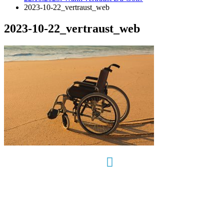
2023-10-22_vertraust_web
2023-10-22_vertraust_web
Hour of Power Deutschland
Verein zur Förderung der Verkündigung
des Evangeliums e.V.