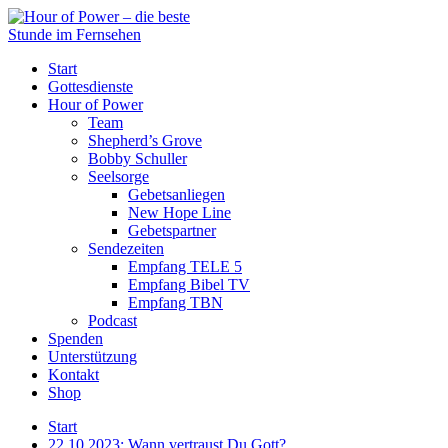
Start
Gottesdienste
Hour of Power
Team
Shepherd’s Grove
Bobby Schuller
Seelsorge
Gebetsanliegen
New Hope Line
Gebetspartner
Sendezeiten
Empfang TELE 5
Empfang Bibel TV
Empfang TBN
Podcast
Spenden
Unterstützung
Kontakt
Shop
Start
22.10.2023: Wann vertraust Du Gott?