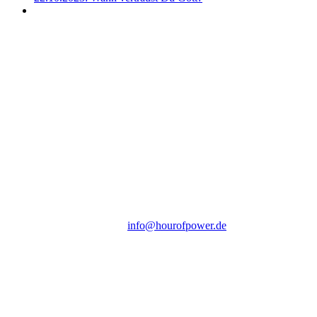
Hour of Power Deutschland
Verein zur Förderung der Verkündigung
des Evangeliums e.V.
Steinerne Furt 78
D-86167 Augsburg
Tel.: (+49) 0 8 21 / 420 96 96
E-Mail:
info@hourofpower.de
Sendezeiten Hour of Power
10:30 Uhr auf TELE 5,
17:00 Uhr auf Bibel TV