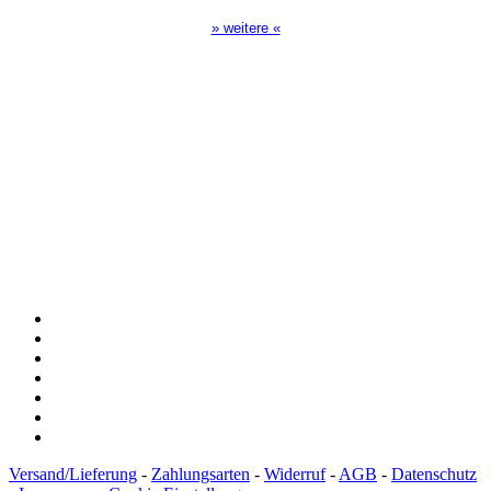
» weitere «
Spendenkonto
:
Baden-Württembergische Bank
BLZ: 600 501 01
Konto: 28 94 829
IBAN: DE43600501010002894829
BIC: SOLADEST600
Versand/Lieferung
-
Zahlungsarten
-
Widerruf
-
AGB
-
Datenschutz