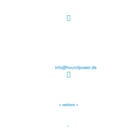
Hour of Power Deutschland
Verein zur Förderung der Verkündigung
des Evangeliums e.V.
Steinerne Furt 78
D-86167 Augsburg
Tel.: (+49) 0 8 21 / 420 96 96
E-Mail:
info@hourofpower.de
Sendezeiten Hour of Power
10:30 Uhr auf TELE 5,
17:00 Uhr auf Bibel TV
» weitere «
Spendenkonto
: