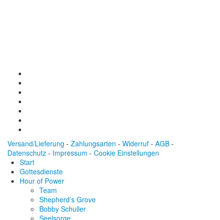
Baden-Württembergische Bank
BLZ: 600 501 01
Konto: 28 94 829
IBAN: DE43600501010002894829
BIC: SOLADEST600
Versand/Lieferung
-
Zahlungsarten
-
Widerruf
-
AGB
-
Datenschutz
-
Impressum
-
Cookie Einstellungen
Start
Gottesdienste
Hour of Power
Team
Shepherd’s Grove
Bobby Schuller
Seelsorge