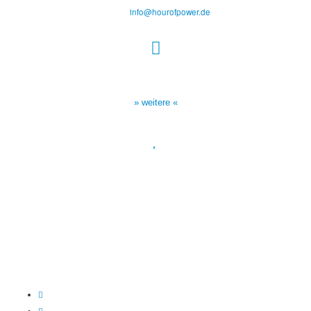
Tel.: (+49) 0 8 21 / 420 96 96
E-Mail:
info@hourofpower.de
Sendezeiten Hour of Power
10:30 Uhr auf TELE 5,
17:00 Uhr auf Bibel TV
» weitere «
Spendenkonto
:
Baden-Württembergische Bank
BLZ: 600 501 01
Konto: 28 94 829
IBAN: DE43600501010002894829
BIC: SOLADEST600