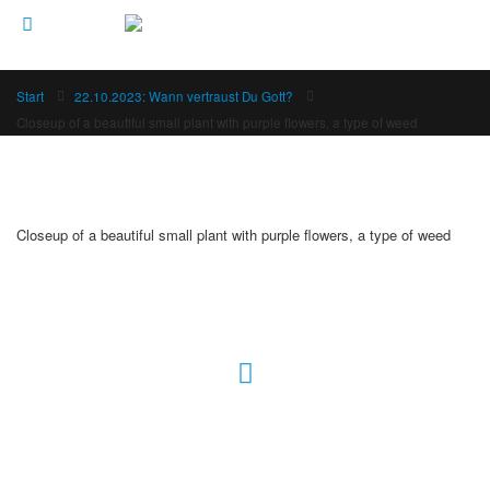
Start
22.10.2023: Wann vertraust Du Gott?
Closeup of a beautiful small plant with purple flowers, a type of weed
Closeup of a beautiful small plant with purple flowers, a type of weed
Hour of Power Deutschland
Verein zur Förderung der Verkündigung
des Evangeliums e.V.
Steinerne Furt 78
D-86167 Augsburg