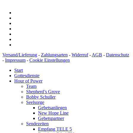
Versand/Lieferung
-
Zahlungsarten
-
Widerruf
-
AGB
-
Datenschutz
-
Impressum
-
Cookie Einstellungen
Start
Gottesdienste
Hour of Power
Team
Shepherd’s Grove
Bobby Schuller
Seelsorge
Gebetsanliegen
New Hope Line
Gebetspartner
Sendezeiten
Empfang TELE 5