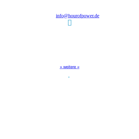
Tel.: (+49) 0 8 21 / 420 96 96
E-Mail:
info@hourofpower.de
Sendezeiten Hour of Power
10:30 Uhr auf TELE 5,
17:00 Uhr auf Bibel TV
» weitere «
Spendenkonto
:
Baden-Württembergische Bank
BLZ: 600 501 01
Konto: 28 94 829
IBAN: DE43600501010002894829
BIC: SOLADEST600