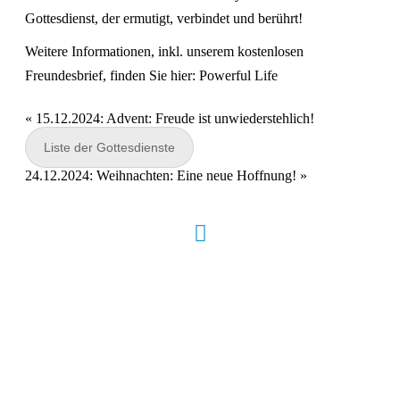
Gottesdienst, der ermutigt, verbindet und berührt!
Weitere Informationen, inkl. unserem kostenlosen
Freundesbrief, finden Sie hier:
Powerful Life
«
15.12.2024: Advent: Freude ist unwiederstehlich!
Liste der Gottesdienste
24.12.2024: Weihnachten: Eine neue Hoffnung!
»
Hour of Power Deutschland
Verein zur Förderung der Verkündigung
des Evangeliums e.V.
Steinerne Furt 78
D-86167 Augsburg