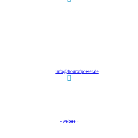
Hour of Power Deutschland
Verein zur Förderung der Verkündigung
des Evangeliums e.V.
Steinerne Furt 78
D-86167 Augsburg
Tel.: (+49) 0 8 21 / 420 96 96
E-Mail:
info@hourofpower.de
Sendezeiten Hour of Power
10:30 Uhr auf TELE 5,
17:00 Uhr auf Bibel TV
» weitere «