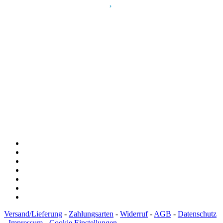
Spendenkonto
:
Baden-Württembergische Bank
BLZ: 600 501 01
Konto: 28 94 829
IBAN: DE43600501010002894829
BIC: SOLADEST600
Versand/Lieferung
-
Zahlungsarten
-
Widerruf
-
AGB
-
Datenschutz
-
Impressum
-
Cookie Einstellungen