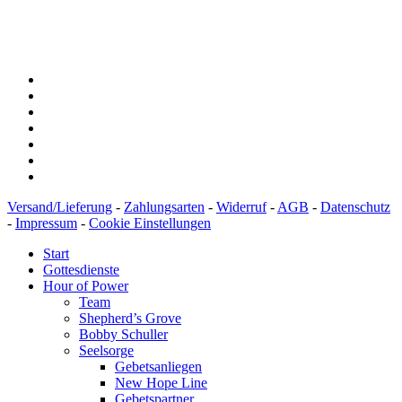
IBAN: DE43600501010002894829
BIC: SOLADEST600
Versand/Lieferung
-
Zahlungsarten
-
Widerruf
-
AGB
-
Datenschutz
-
Impressum
-
Cookie Einstellungen
Start
Gottesdienste
Hour of Power
Team
Shepherd’s Grove
Bobby Schuller
Seelsorge
Gebetsanliegen
New Hope Line
Gebetspartner