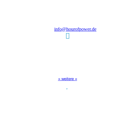
Steinerne Furt 78
D-86167 Augsburg
Tel.: (+49) 0 8 21 / 420 96 96
E-Mail:
info@hourofpower.de
Sendezeiten Hour of Power
10:30 Uhr auf TELE 5,
17:00 Uhr auf Bibel TV
» weitere «
Spendenkonto
:
Baden-Württembergische Bank
BLZ: 600 501 01
Konto: 28 94 829