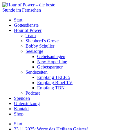
Start
Gottesdienste
Hour of Power
Team
Shepherd’s Grove
Bobby Schuller
Seelsorge
Gebetsanliegen
New Hope Line
Gebetspartner
Sendezeiten
Empfang TELE 5
Empfang Bibel TV
Empfang TBN
Podcast
Spenden
Unterstützung
Kontakt
Shop
Start
23.11.2025: Worte des Heiligen Geistes!