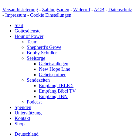
Versand/Lieferung
-
Zahlungsarten
-
Widerruf
-
AGB
-
Datenschutz
-
Impressum
-
Cookie Einstellungen
Start
Gottesdienste
Hour of Power
Team
Shepherd’s Grove
Bobby Schuller
Seelsorge
Gebetsanliegen
New Hope Line
Gebetspartner
Sendezeiten
Empfang TELE 5
Empfang Bibel TV
Empfang TBN
Podcast
Spenden
Unterstützung
Kontakt
Shop
Deutschland