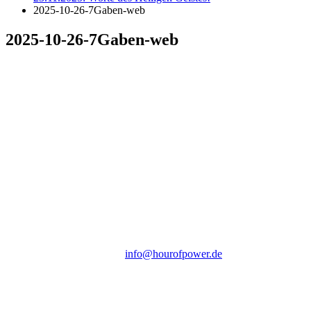
2025-10-26-7Gaben-web
2025-10-26-7Gaben-web
Hour of Power Deutschland
Verein zur Förderung der Verkündigung
des Evangeliums e.V.
Steinerne Furt 78
D-86167 Augsburg
Tel.: (+49) 0 8 21 / 420 96 96
E-Mail:
info@hourofpower.de
Sendezeiten Hour of Power