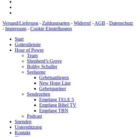
Versand/Lieferung
-
Zahlungsarten
-
Widerruf
-
AGB
-
Datenschutz
-
Impressum
-
Cookie Einstellungen
Start
Gottesdienste
Hour of Power
Team
Shepherd’s Grove
Bobby Schuller
Seelsorge
Gebetsanliegen
New Hope Line
Gebetspartner
Sendezeiten
Empfang TELE 5
Empfang Bibel TV
Empfang TBN
Podcast
Spenden
Unterstützung
Kontakt