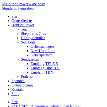
Start
Gottesdienste
Hour of Power
Team
Shepherd’s Grove
Bobby Schuller
Seelsorge
Gebetsanliegen
New Hope Line
Gebetspartner
Sendezeiten
Empfang TELE 5
Empfang Bibel TV
Empfang TBN
Podcast
Spenden
Unterstützung
Kontakt
Shop
Start
24.03.2024: Hindernisse befeuern den Erfolg!