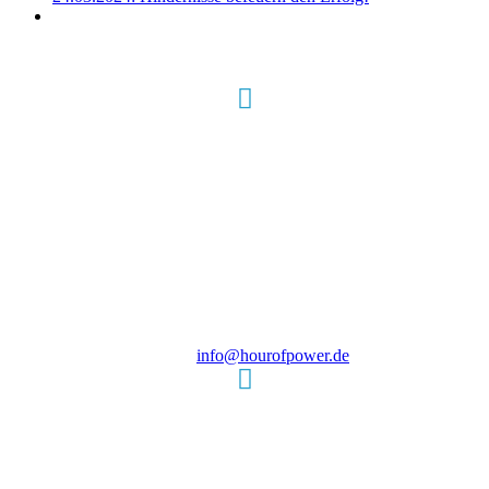
Hour of Power Deutschland
Verein zur Förderung der Verkündigung
des Evangeliums e.V.
Steinerne Furt 78
D-86167 Augsburg
Tel.: (+49) 0 8 21 / 420 96 96
E-Mail:
info@hourofpower.de
Sendezeiten Hour of Power
10:30 Uhr auf TELE 5,