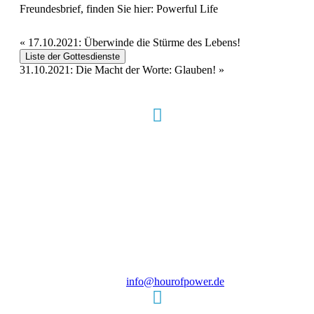
Freundesbrief, finden Sie hier:
Powerful Life
«
17.10.2021: Überwinde die Stürme des Lebens!
Liste der Gottesdienste
31.10.2021: Die Macht der Worte: Glauben!
»
Hour of Power Deutschland
Verein zur Förderung der Verkündigung
des Evangeliums e.V.
Steinerne Furt 78
D-86167 Augsburg
Tel.: (+49) 0 8 21 / 420 96 96
E-Mail:
info@hourofpower.de