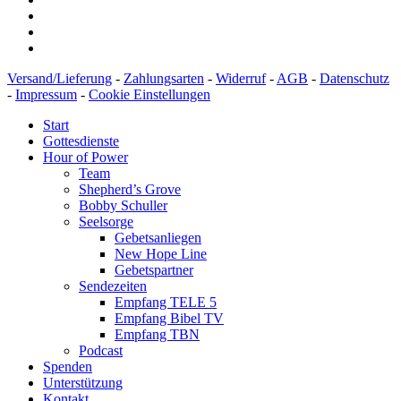
Versand/Lieferung
-
Zahlungsarten
-
Widerruf
-
AGB
-
Datenschutz
-
Impressum
-
Cookie Einstellungen
Start
Gottesdienste
Hour of Power
Team
Shepherd’s Grove
Bobby Schuller
Seelsorge
Gebetsanliegen
New Hope Line
Gebetspartner
Sendezeiten
Empfang TELE 5
Empfang Bibel TV
Empfang TBN
Podcast
Spenden
Unterstützung
Kontakt