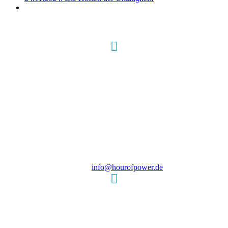
Hour of Power Deutschland
Verein zur Förderung der Verkündigung
des Evangeliums e.V.
Steinerne Furt 78
D-86167 Augsburg
Tel.: (+49) 0 8 21 / 420 96 96
E-Mail:
info@hourofpower.de
Sendezeiten Hour of Power
10:30 Uhr auf TELE 5,