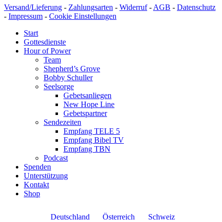
Versand/Lieferung
-
Zahlungsarten
-
Widerruf
-
AGB
-
Datenschutz
-
Impressum
-
Cookie Einstellungen
Start
Gottesdienste
Hour of Power
Team
Shepherd’s Grove
Bobby Schuller
Seelsorge
Gebetsanliegen
New Hope Line
Gebetspartner
Sendezeiten
Empfang TELE 5
Empfang Bibel TV
Empfang TBN
Podcast
Spenden
Unterstützung
Kontakt
Shop
Deutschland
Österreich
Schweiz