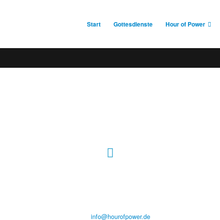
Start
Gottesdienste
Hour of Power
Hour of Power Deutschland
Verein zur Förderung der Verkündigung
des Evangeliums e.V.
Steinerne Furt 78
D-86167 Augsburg
Tel.: (+49) 0 8 21 / 420 96 96
E-Mail:
info@hourofpower.de