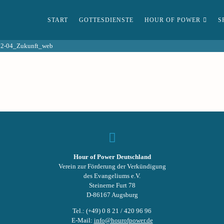
START
GOTTESDIENSTE
HOUR OF POWER
S
02-04_Zukunft_web
Hour of Power Deutschland
Verein zur Förderung der Verkündigung
des Evangeliums e.V.
Steinerne Furt 78
D-86167 Augsburg
Tel.: (+49) 0 8 21 / 420 96 96
E-Mail:
info@hourofpower.de