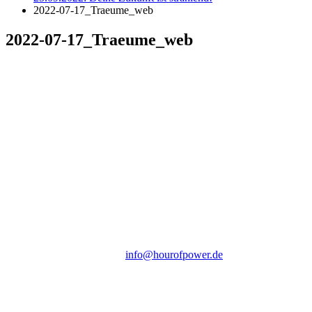
2022-07-17_Traeume_web
2022-07-17_Traeume_web
Hour of Power Deutschland
Verein zur Förderung der Verkündigung
des Evangeliums e.V.
Steinerne Furt 78
D-86167 Augsburg
Tel.: (+49) 0 8 21 / 420 96 96
E-Mail:
info@hourofpower.de
Sendezeiten Hour of Power