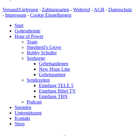
Versand/Lieferung
-
Zahlungsarten
-
Widerruf
-
AGB
-
Datenschutz
-
Impressum
-
Cookie Einstellungen
Start
Gottesdienste
Hour of Power
Team
Shepherd’s Grove
Bobby Schuller
Seelsorge
Gebetsanliegen
New Hope Line
Gebetspartner
Sendezeiten
Empfang TELE 5
Empfang Bibel TV
Empfang TBN
Podcast
Spenden
Unterstützung
Kontakt
Shop