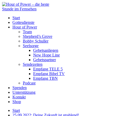
Start
Gottesdienste
Hour of Power
Team
Shepherd’s Grove
Bobby Schuller
Seelsorge
Gebetsanliegen
New Hope Line
Gebetspartner
Sendezeiten
Empfang TELE 5
Empfang Bibel TV
Empfang TBN
Podcast
Spenden
Unterstützung
Kontakt
Shop
Start
25.09.2022: Deine Zukunft ist strahlend!