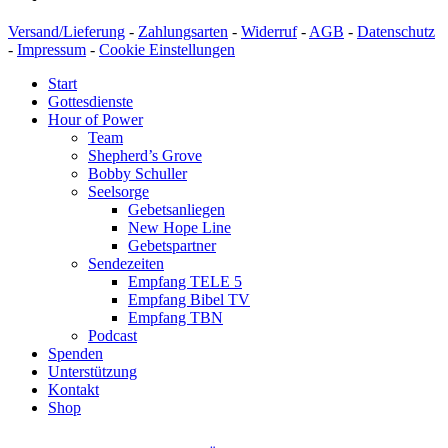
Versand/Lieferung
-
Zahlungsarten
-
Widerruf
-
AGB
-
Datenschutz
-
Impressum
-
Cookie Einstellungen
Start
Gottesdienste
Hour of Power
Team
Shepherd’s Grove
Bobby Schuller
Seelsorge
Gebetsanliegen
New Hope Line
Gebetspartner
Sendezeiten
Empfang TELE 5
Empfang Bibel TV
Empfang TBN
Podcast
Spenden
Unterstützung
Kontakt
Shop