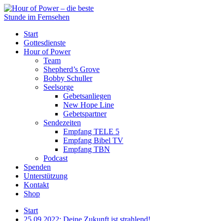
Start
Gottesdienste
Hour of Power
Team
Shepherd’s Grove
Bobby Schuller
Seelsorge
Gebetsanliegen
New Hope Line
Gebetspartner
Sendezeiten
Empfang TELE 5
Empfang Bibel TV
Empfang TBN
Podcast
Spenden
Unterstützung
Kontakt
Shop
Start
25.09.2022: Deine Zukunft ist strahlend!