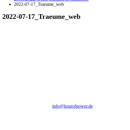
2022-07-17_Traeume_web
2022-07-17_Traeume_web
Hour of Power Deutschland
Verein zur Förderung der Verkündigung
des Evangeliums e.V.
Steinerne Furt 78
D-86167 Augsburg
Tel.: (+49) 0 8 21 / 420 96 96
E-Mail:
info@hourofpower.de
Sendezeiten Hour of Power