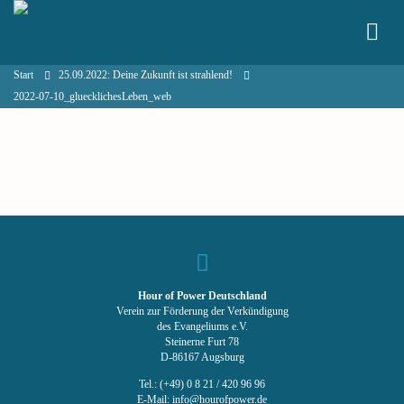
Start
25.09.2022: Deine Zukunft ist strahlend!
2022-07-10_gluecklichesLeben_web
Hour of Power Deutschland
Verein zur Förderung der Verkündigung
des Evangeliums e.V.
Steinerne Furt 78
D-86167 Augsburg
Tel.: (+49) 0 8 21 / 420 96 96
E-Mail:
info@hourofpower.de