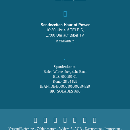
Sendezeiten Hour of Power
10:30 Uhr auf TELE 5,
17:00 Uhr auf Bibel TV
» weitere «
Spendenkonto
:
Baden-Württembergische Bank
BLZ: 600 501 01
Konto: 28 94 829
IBAN: DE43600501010002894829
BIC: SOLADEST600
Versand/Lieferung
-
Zahlungsarten
-
Widerruf
-
AGB
-
Datenschutz
-
Impressum
-