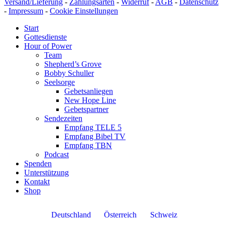
Versand/Lieferung
-
Zahlungsarten
-
Widerruf
-
AGB
-
Datenschutz
-
Impressum
-
Cookie Einstellungen
Start
Gottesdienste
Hour of Power
Team
Shepherd’s Grove
Bobby Schuller
Seelsorge
Gebetsanliegen
New Hope Line
Gebetspartner
Sendezeiten
Empfang TELE 5
Empfang Bibel TV
Empfang TBN
Podcast
Spenden
Unterstützung
Kontakt
Shop
Deutschland
Österreich
Schweiz