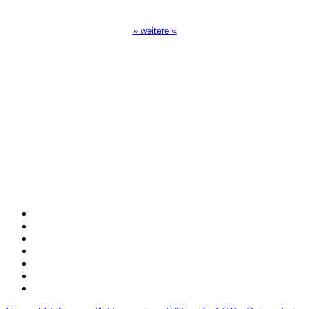
17:00 Uhr auf Bibel TV
» weitere «
Spendenkonto
:
Baden-Württembergische Bank
BLZ: 600 501 01
Konto: 28 94 829
IBAN: DE43600501010002894829
BIC: SOLADEST600