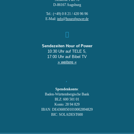
D-86167 Augsburg
Tel.: (+49) 0 8 21 / 420 96 96
E-Mail:
info@hourofpower.de
Sendezeiten Hour of Power
10:30 Uhr auf TELE 5,
17:00 Uhr auf Bibel TV
» weitere «
Spendenkonto
:
Baden-Württembergische Bank
BLZ: 600 501 01
Konto: 28 94 829
IBAN: DE43600501010002894829
BIC: SOLADEST600