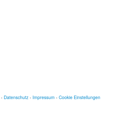
Spendenkonto
:
Baden-Württembergische Bank
BLZ: 600 501 01
Konto: 28 94 829
IBAN: DE43600501010002894829
BIC: SOLADEST600
-
Datenschutz
-
Impressum
-
Cookie Einstellungen