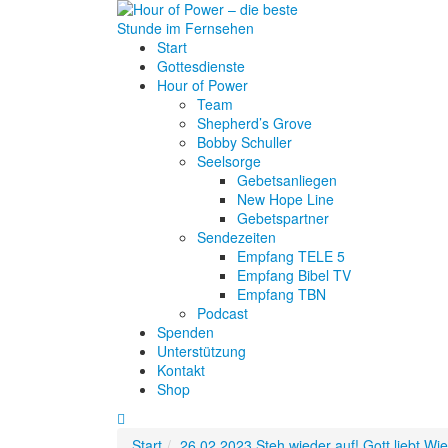
Start
Gottesdienste
Hour of Power
Team
Shepherd’s Grove
Bobby Schuller
Seelsorge
Gebetsanliegen
New Hope Line
Gebetspartner
Sendezeiten
Empfang TELE 5
Empfang Bibel TV
Empfang TBN
Podcast
Spenden
Unterstützung
Kontakt
Shop
Start
26.02.2023 Steh wieder auf! Gott liebt Wi