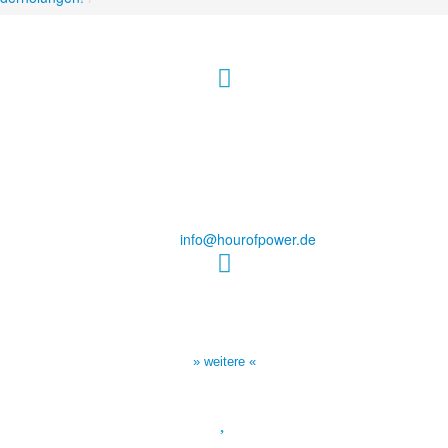
Hour of Power Deutschland
Verein zur Förderung der Verkündigung
des Evangeliums e.V.
Steinerne Furt 78
D-86167 Augsburg
Tel.: (+49) 0 8 21 / 420 96 96
E-Mail:
info@hourofpower.de
Sendezeiten Hour of Power
10:30 Uhr auf TELE 5,
17:00 Uhr auf Bibel TV
» weitere «