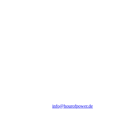
Hour of Power Deutschland
Verein zur Förderung der Verkündigung
des Evangeliums e.V.
Steinerne Furt 78
D-86167 Augsburg
Tel.: (+49) 0 8 21 / 420 96 96
E-Mail:
info@hourofpower.de
Sendezeiten Hour of Power