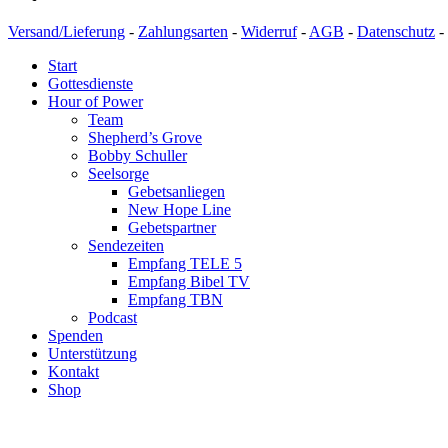
Versand/Lieferung
-
Zahlungsarten
-
Widerruf
-
AGB
-
Datenschutz
-
Start
Gottesdienste
Hour of Power
Team
Shepherd’s Grove
Bobby Schuller
Seelsorge
Gebetsanliegen
New Hope Line
Gebetspartner
Sendezeiten
Empfang TELE 5
Empfang Bibel TV
Empfang TBN
Podcast
Spenden
Unterstützung
Kontakt
Shop