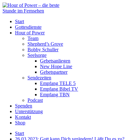
Start
Gottesdienste
Hour of Power
Team
Shepherd’s Grove
Bobby Schuller
Seelsorge
Gebetsanliegen
New Hope Line
Gebetspartner
Sendezeiten
Empfang TELE 5
Empfang Bibel TV
Empfang TBN
Podcast
Spenden
Unterstützung
Kontakt
Shop
Start
26.03.2023: Gott kann Dich verändern! Läßt Du es zu?