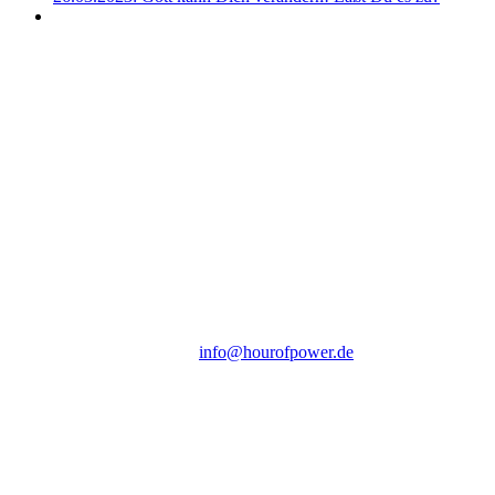
Hour of Power Deutschland
Verein zur Förderung der Verkündigung
des Evangeliums e.V.
Steinerne Furt 78
D-86167 Augsburg
Tel.: (+49) 0 8 21 / 420 96 96
E-Mail:
info@hourofpower.de
Sendezeiten Hour of Power
10:30 Uhr auf TELE 5,
17:00 Uhr auf Bibel TV