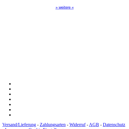
» weitere «
Spendenkonto
:
Baden-Württembergische Bank
BLZ: 600 501 01
Konto: 28 94 829
IBAN: DE43600501010002894829
BIC: SOLADEST600
Versand/Lieferung
-
Zahlungsarten
-
Widerruf
-
AGB
-
Datenschutz