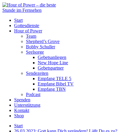
Start
Gottesdienste
Hour of Power
Team
Shepherd’s Grove
Bobby Schuller
Seelsorge
Gebetsanliegen
New Hope Line
Gebetspartner
Sendezeiten
Empfang TELE 5
Empfang Bibel TV
Empfang TBN
Podcast
Spenden
Unterstützung
Kontakt
Shop
Start
26.03.2023: Gott kann Dich verändern! Läßt Du es zu?