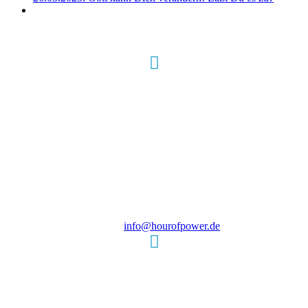
Hour of Power Deutschland
Verein zur Förderung der Verkündigung
des Evangeliums e.V.
Steinerne Furt 78
D-86167 Augsburg
Tel.: (+49) 0 8 21 / 420 96 96
E-Mail:
info@hourofpower.de
Sendezeiten Hour of Power
10:30 Uhr auf TELE 5,