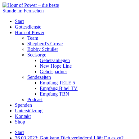
Start
Gottesdienste
Hour of Power
Team
Shepherd’s Grove
Bobby Schuller
Seelsorge
Gebetsanliegen
New Hope Line
Gebetspartner
Sendezeiten
Empfang TELE 5
Empfang Bibel TV
Empfang TBN
Podcast
Spenden
Unterstützung
Kontakt
Shop
Start
26.03.2023: Gott kann Dich verändern! Läßt Du es zu?