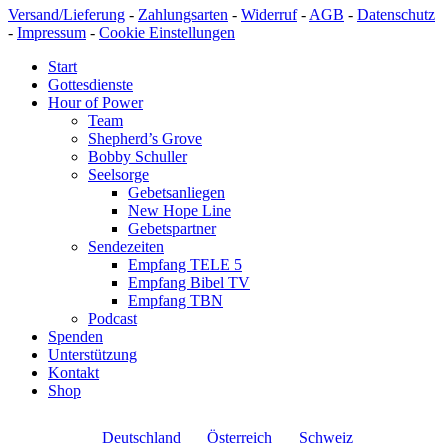
Versand/Lieferung
-
Zahlungsarten
-
Widerruf
-
AGB
-
Datenschutz
-
Impressum
-
Cookie Einstellungen
Start
Gottesdienste
Hour of Power
Team
Shepherd’s Grove
Bobby Schuller
Seelsorge
Gebetsanliegen
New Hope Line
Gebetspartner
Sendezeiten
Empfang TELE 5
Empfang Bibel TV
Empfang TBN
Podcast
Spenden
Unterstützung
Kontakt
Shop
Deutschland
Österreich
Schweiz