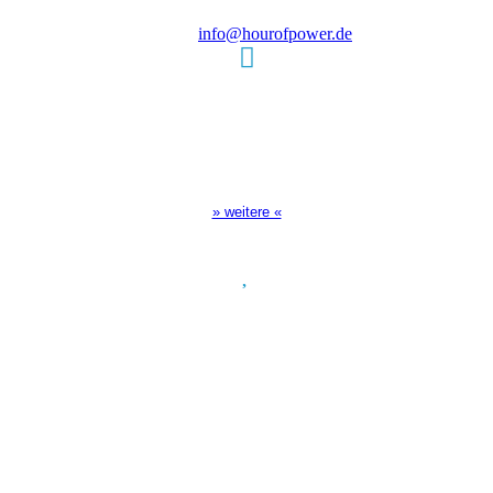
E-Mail:
info@hourofpower.de
Sendezeiten Hour of Power
10:30 Uhr auf TELE 5,
17:00 Uhr auf Bibel TV
» weitere «
Spendenkonto
:
Baden-Württembergische Bank
BLZ: 600 501 01
Konto: 28 94 829
IBAN: DE43600501010002894829