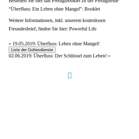
Bestellen Sie hier das Predigtbooklet zu der Predigtreihe
“Überfluss: Ein Leben ohne Mangel”:
Booklet
Weitere Informationen, inkl. unserem kostenlosen
Freundesbrief, finden Sie hier:
Powerful Life
«
19.05.2019: Überfluss: Leben ohne Mangel!
Liste der Gottesdienste
02.06.2019: Überfluss: Der Schlüssel zum Leben!
»
Hour of Power Deutschland
Verein zur Förderung der Verkündigung
des Evangeliums e.V.
Steinerne Furt 78
D-86167 Augsburg
Tel.: (+49) 0 8 21 / 420 96 96