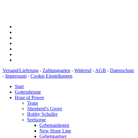
BIC: SOLADEST600
Versand/Lieferung
-
Zahlungsarten
-
Widerruf
-
AGB
-
Datenschutz
-
Impressum
-
Cookie Einstellungen
Start
Gottesdienste
Hour of Power
Team
Shepherd’s Grove
Bobby Schuller
Seelsorge
Gebetsanliegen
New Hope Line
Gebetspartner