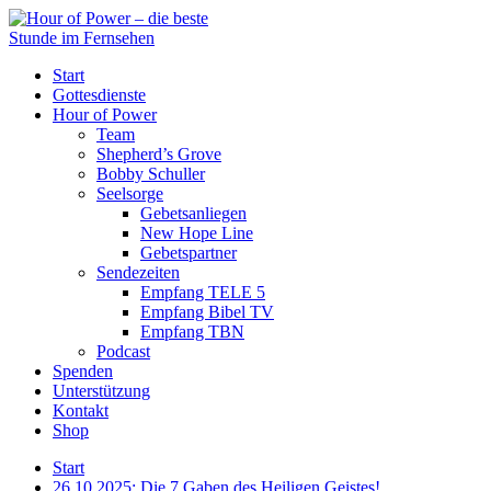
Start
Gottesdienste
Hour of Power
Team
Shepherd’s Grove
Bobby Schuller
Seelsorge
Gebetsanliegen
New Hope Line
Gebetspartner
Sendezeiten
Empfang TELE 5
Empfang Bibel TV
Empfang TBN
Podcast
Spenden
Unterstützung
Kontakt
Shop
Start
26.10.2025: Die 7 Gaben des Heiligen Geistes!