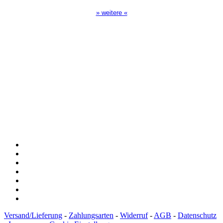
» weitere «
Spendenkonto
:
Baden-Württembergische Bank
BLZ: 600 501 01
Konto: 28 94 829
IBAN: DE43600501010002894829
BIC: SOLADEST600
Versand/Lieferung
-
Zahlungsarten
-
Widerruf
-
AGB
-
Datenschutz