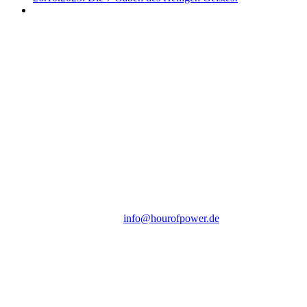
Hour of Power Deutschland
Verein zur Förderung der Verkündigung
des Evangeliums e.V.
Steinerne Furt 78
D-86167 Augsburg
Tel.: (+49) 0 8 21 / 420 96 96
E-Mail:
info@hourofpower.de
Sendezeiten Hour of Power
10:30 Uhr auf TELE 5,
17:00 Uhr auf Bibel TV